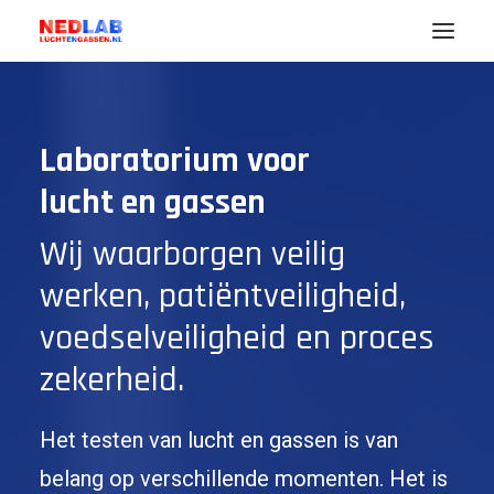
Noodzaak
Laboratorium voor
Uw Branche (markt)
lucht en gassen
Lucht
Gassen
Wij waarborgen veilig
Diensten
werken, patiëntveiligheid,
Nedlab
voedselveiligheid en proces
zekerheid.
ENGLISH
Het testen van lucht en gassen is van
belang op verschillende momenten. Het is