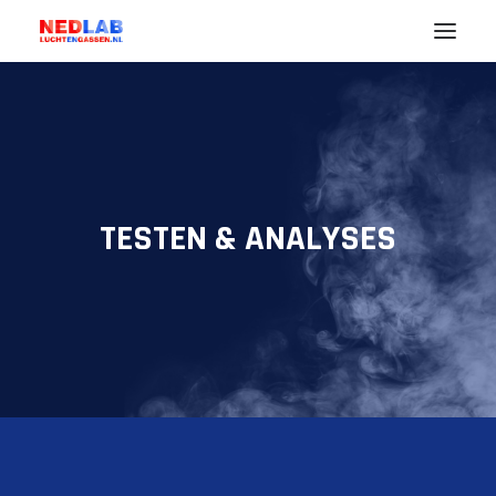
Noodzaak
Uw Branche (markt)
Lucht
TESTEN & ANALYSES
Gassen
Diensten
Nedlab
ENGLISH