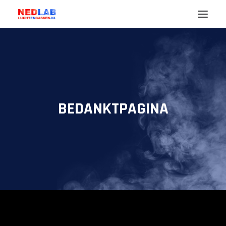
Noodzaak
Uw Branche (markt)
Lucht
BEDANKTPAGINA
Gassen
Diensten
Nedlab
ENGLISH