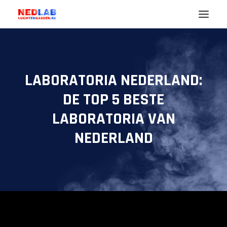
Noodzaak
Uw Branche (markt)
LABORATORIA NEDERLAND:
Lucht
DE TOP 5 BESTE
Gassen
LABORATORIA VAN
Diensten
NEDERLAND
Nedlab
ENGLISH