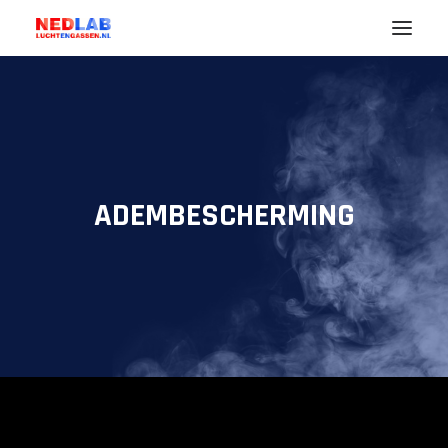
Noodzaak
Uw Branche (markt)
Lucht
ADEMBESCHERMING
Gassen
Diensten
Nedlab
ENGLISH