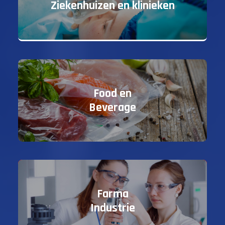
Ziekenhuizen en klinieken
Food en
Beverage
Farma
Industrie