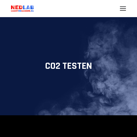
Noodzaak
Uw Branche (markt)
Lucht
CO2 TESTEN
Gassen
Diensten
Nedlab
ENGLISH